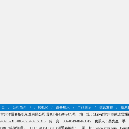
 页
/
公司简介
/
厂房概况
/
设备展示
/
产品展示
/
信息发布
/
联系
HT 常州洋通卷板机制造有限公司
苏ICP备12042473号
地 址：江苏省常州市武进雪堰镇
-86152315 086-0519-86158315 传 真：086-0519-86163315 联系人：吴先生 手 
888（笑傲洋通） QQ：783511335（洋通卷板机） 网 址：www.ytjbj.com E-mail：jsy