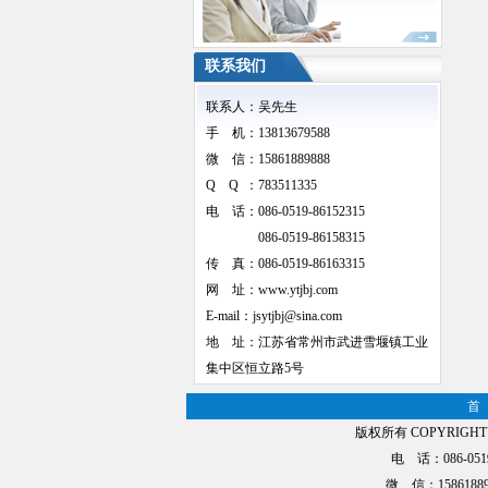
联系我们
联系人：吴先生
手 机：13813679588
微 信：15861889888
Q Q
：783511335
电 话：086-0519-86152315
086-0519-86158315
传 真：086-0519-86163315
网 址：www.ytjbj.com
E-mail：jsytjbj@sina.com
地 址：江苏省常州市武进雪堰镇工业
集中区恒立路5号
首
版权所有 COPYRIG
电 话：086-0519
微 信：15861889